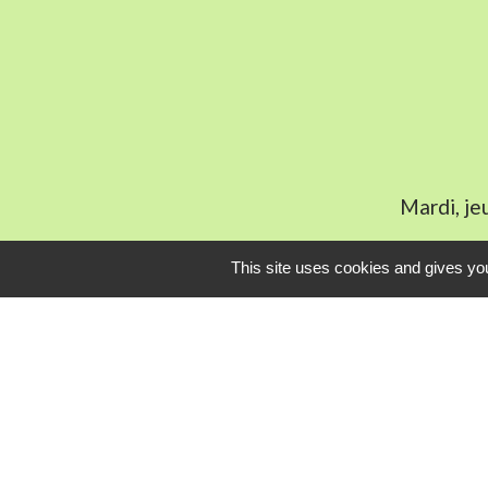
Mardi, je
This site uses cookies and gives you
L
Communauté Com
Pôle Déchets du 
Conseil départem
Service-public.fr