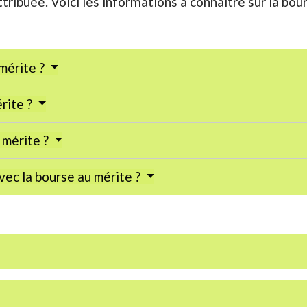
ttribuée. Voici les informations à connaître sur la bou
 mérite ?
rite ?
 mérite ?
vec la bourse au mérite ?