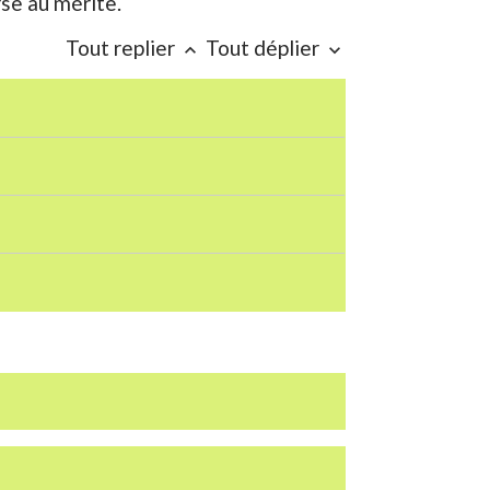
rse au mérite.
Tout replier
Tout déplier
keyboard_arrow_up
keyboard_arrow_down