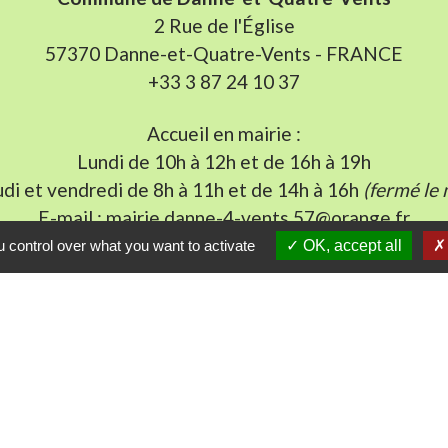
2 Rue de l'Église
57370 Danne-et-Quatre-Vents - FRANCE
+33 3 87 24 10 37
Accueil en mairie :
Lundi de 10h à 12h et de 16h à 19h
udi et vendredi de 8h à 11h et de 14h à 16h
(fermé le 
E-mail : mairie.danne-4-vents.57@orange.fr
 control over what you want to activate
OK, accept all
iens utiles
munes du Pays Phalsbourg
Pays de Sarrebourg
ental de la Moselle (57)