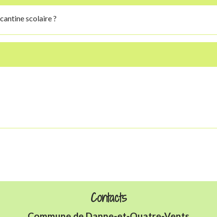
cantine scolaire ?
Contacts
Commune de Danne-et-Quatre-Vents