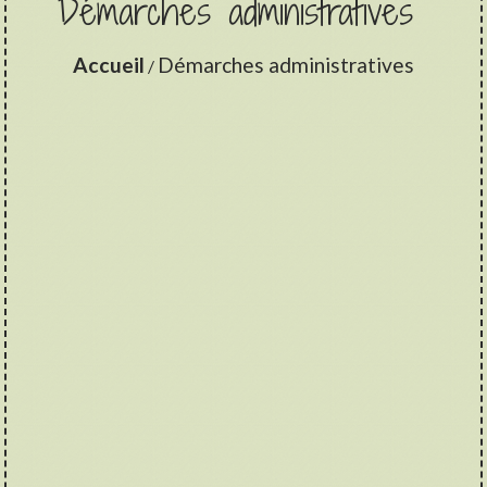
Démarches administratives
Accueil
Démarches administratives
/