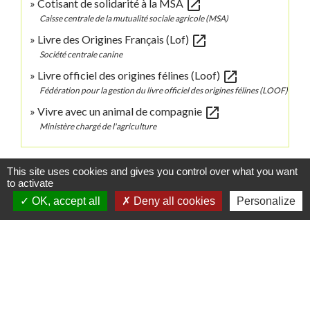
open_in_new
Cotisant de solidarité à la MSA
Caisse centrale de la mutualité sociale agricole (MSA)
open_in_new
Livre des Origines Français (Lof)
Société centrale canine
open_in_new
Livre officiel des origines félines (Loof)
Fédération pour la gestion du livre officiel des origines félines (LOOF)
open_in_new
Vivre avec un animal de compagnie
Ministère chargé de l'agriculture
Signaler une erreur sur cette page
This site uses cookies and gives you control over what you want
to activate
OK, accept all
Deny all cookies
Personalize
Contacts
Commune de Danne-et-Quatre-Vents
2 Rue de l'Église