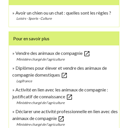
Avoir un chien ou un chat : quelles sont les règles ?
Loisirs - Sports - Culture
Pour en savoir plus
open_in_new
Vendre des animaux de compagnie
Ministère chargé de l'agriculture
Diplômes pour élever et vendre des animaux de
open_in_new
compagnie domestiques
Legifrance
Activité en lien avec les animaux de compagnie :
open_in_new
justificatif de connaissance
Ministère chargé de l'agriculture
Déclarer une activité professionnelle en lien avec des
open_in_new
animaux de compagnie
Ministère chargé de l'agriculture