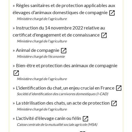
Règles sanitaires et de protection applicables aux
open_in_new
élevages d'animaux domestiques de compagnie
Ministère chargé de l'agriculture
Instruction du 14 novembre 2022 relative au
open_in_new
certificat d'engagement et de connaissance
Ministère chargé de l'agriculture
open_in_new
Animal de compagnie
Ministère chargé de l'économie
Bien-être et protection des animaux de compagnie
open_in_new
Ministère chargé de l'agriculture
open_in_new
L'identification du chat, un enjeu crucial en France
Société d'identification des carnivores domestiques (I-CAD)
open_in_new
La stérilisation des chats, un acte de protection
Ministère chargé de l'agriculture
open_in_new
L'activité d'élevage canin ou félin
Caisse centrale de la mutualité sociale agricole (MSA)