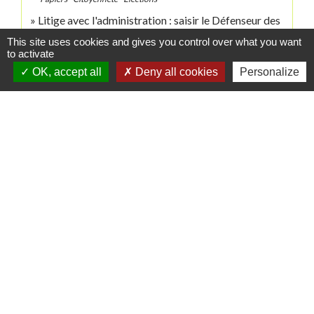
Litige avec l'administration : saisir le Défenseur des
droits
This site uses cookies and gives you control over what you want
Papiers - Citoyenneté - Élections
to activate
OK, accept all
Deny all cookies
Personalize
Signaler une erreur sur cette page
Contacts
Commune de Danne-et-Quatre-Vents
2 Rue de l'Église
57370 Danne-et-Quatre-Vents - FRANCE
+33 3 87 24 10 37
Accueil en mairie :
Lundi de 10h à 12h et de 16h à 19h