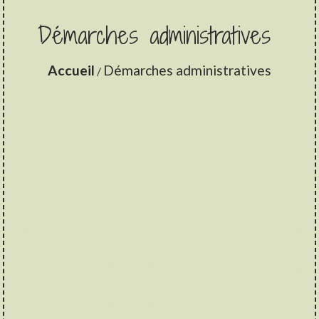
Démarches administratives
Accueil
Démarches administratives
/