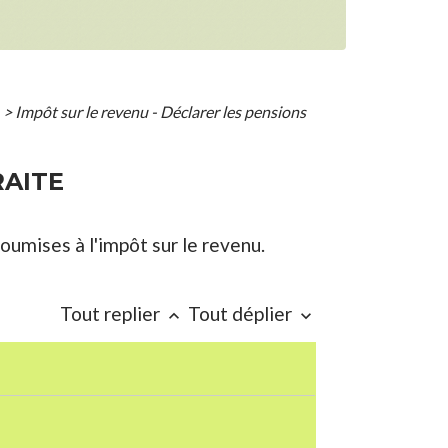
>
Impôt sur le revenu - Déclarer les pensions
RAITE
umises à l'impôt sur le revenu.
Tout replier
Tout déplier
keyboard_arrow_up
keyboard_arrow_down