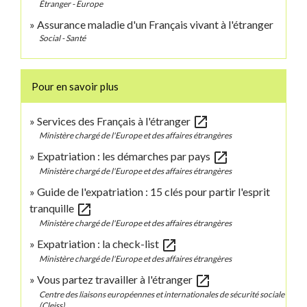
Étranger - Europe
Assurance maladie d'un Français vivant à l'étranger
Social - Santé
Pour en savoir plus
open_in_new
Services des Français à l'étranger
Ministère chargé de l'Europe et des affaires étrangères
open_in_new
Expatriation : les démarches par pays
Ministère chargé de l'Europe et des affaires étrangères
Guide de l'expatriation : 15 clés pour partir l'esprit
open_in_new
tranquille
Ministère chargé de l'Europe et des affaires étrangères
open_in_new
Expatriation : la check-list
Ministère chargé de l'Europe et des affaires étrangères
open_in_new
Vous partez travailler à l'étranger
Centre des liaisons européennes et internationales de sécurité sociale
(Cleiss)