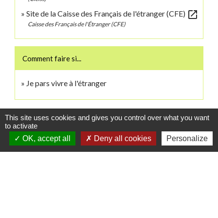
open_in_new
Site de la Caisse des Français de l'étranger (CFE)
Caisse des Français de l'Étranger (CFE)
Comment faire si...
Je pars vivre à l'étranger
Signaler une erreur sur cette page
This site uses cookies and gives you control over what you want
to activate
OK, accept all
Deny all cookies
Personalize
Contacts
Commune de Danne-et-Quatre-Vents
2 Rue de l'Église
57370 Danne-et-Quatre-Vents - FRANCE