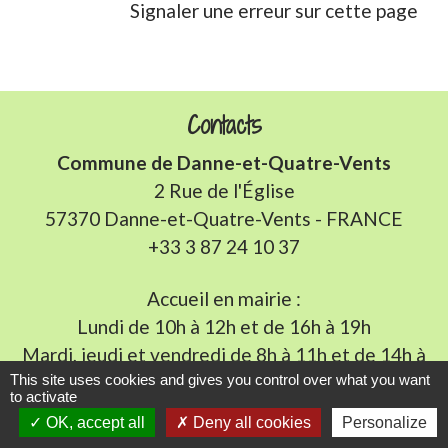
Signaler une erreur sur cette page
Contacts
Commune de Danne-et-Quatre-Vents
2 Rue de l'Église
57370 Danne-et-Quatre-Vents - FRANCE
+33 3 87 24 10 37
Accueil en mairie :
Lundi de 10h à 12h et de 16h à 19h
Mardi, jeudi et vendredi de 8h à 11h et de 14h à
16h
(fermé le mercredi).
This site uses cookies and gives you control over what you want
to activate
E-mail : mairie.danne-4-vents.57@orange.fr
OK, accept all
Deny all cookies
Personalize