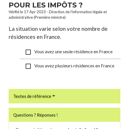
POUR LES IMPÔTS ?
Vérifié le 17 Apr 2023 - Direction de l'information légale et
administrative (Première ministre)
La situation varie selon votre nombre de
résidences en France.
check_box_outline_blank
Vous avez une seule résidence en France
check_box_outline_blank
Vous avez plusieurs résidences en France
Textes de référence
Questions ? Réponses !