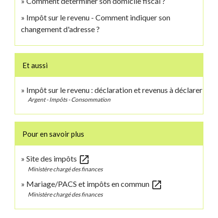
Comment déterminer son domicile fiscal ?
Impôt sur le revenu - Comment indiquer son
changement d'adresse ?
Et aussi
Impôt sur le revenu : déclaration et revenus à déclarer
Argent - Impôts - Consommation
Pour en savoir plus
open_in_new
Site des impôts
Ministère chargé des finances
open_in_new
Mariage/PACS et impôts en commun
Ministère chargé des finances