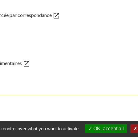
open_in_new
orcée par correspondance
open_in_new
alimentaires
 control over what you want to activate
OK, accept all