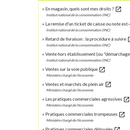
open_in_new
En magasin, quels sont mes droits ?
Institut national de la consommation (INC)
La remise d'un ticket de caisse ou note est-
Institut national de la consommation (INC)
open
Retard de livraison : la procédure à suivre
Institut national de la consommation (INC)
Vente hors établissement (ou "démarchage
Institut national de la consommation (INC)
open_in_new
Ventes sur la voie publique
Ministère chargé de l'économie
open_in_new
Ventes et marchés de plein air
Ministère chargé de l'économie
open_in_new
Les pratiques commerciales agressives
Ministère chargé de l'économie
open_in_new
Pratiques commerciales trompeuses
Ministère chargé de l'économie
open_in_new
Pratiques commerciales déloyales