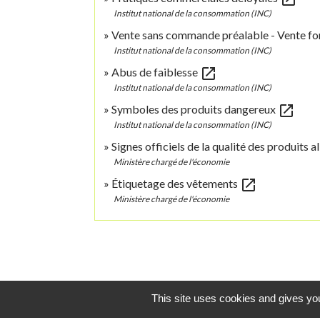
Institut national de la consommation (INC)
Vente sans commande préalable - Vente f
Institut national de la consommation (INC)
open_in_new
Abus de faiblesse
Institut national de la consommation (INC)
open_in_new
Symboles des produits dangereux
Institut national de la consommation (INC)
Signes officiels de la qualité des produits 
Ministère chargé de l'économie
open_in_new
Étiquetage des vêtements
Ministère chargé de l'économie
This site uses cookies and gives you