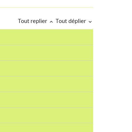
Tout replier
Tout déplier
keyboard_arrow_up
keyboard_arrow_down