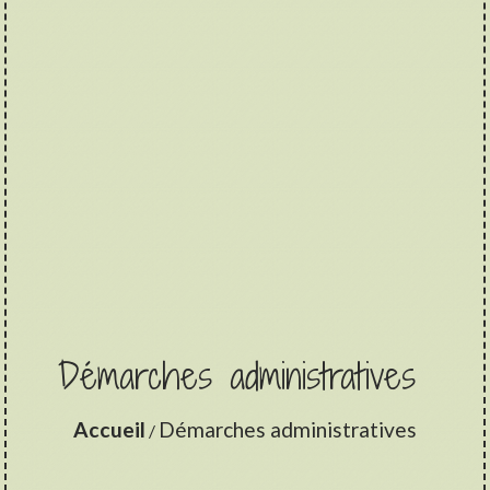
Démarches administratives
Accueil
Démarches administratives
/