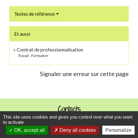
Textes de référence
Et aussi
Contrat de professionnalisation
Travail - Formation
Signaler une erreur sur cette page
Contacts
This site uses cookies and gives you control over what you want
Commune de Danne-et-Quatre-Vents
to activate
2 Rue de l'Église
OK, accept all
Deny all cookies
Personalize
57370 Danne-et-Quatre-Vents - FRANCE