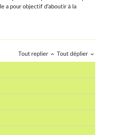
e a pour objectif d'aboutir à la
Tout replier
Tout déplier
keyboard_arrow_up
keyboard_arrow_down