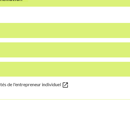
open_in_new
ltés de l'entrepreneur individuel