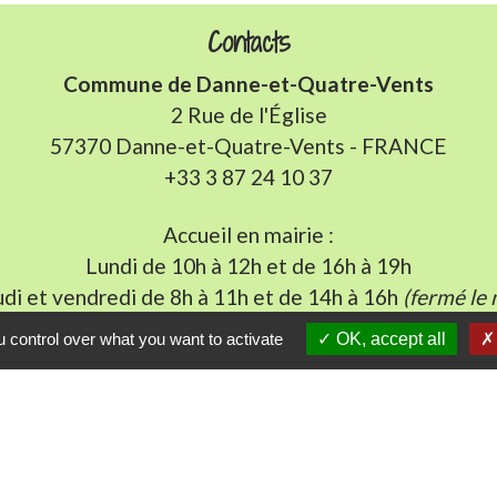
Contacts
Commune de Danne-et-Quatre-Vents
2 Rue de l'Église
57370 Danne-et-Quatre-Vents - FRANCE
+33 3 87 24 10 37
Accueil en mairie :
Lundi de 10h à 12h et de 16h à 19h
udi et vendredi de 8h à 11h et de 14h à 16h
(fermé le 
E-mail : mairie.danne-4-vents.57@orange.fr
 control over what you want to activate
OK, accept all
iens utiles
munes du Pays Phalsbourg