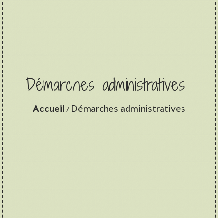
Démarches administratives
Accueil
Démarches administratives
/