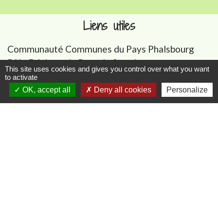
Liens utiles
Communauté Communes du Pays Phalsbourg
Pôle Déchets du Pays de Sarrebourg
This site uses cookies and gives you control over what you want
Conseil départemental de la Moselle (57)
to activate
Service-public.fr
OK, accept all
Deny all cookies
Personalize
Conseil régional du Grand Est
Mentions légales
-
Politique de confidentialité
-
Accessibilité
-
Plan du site
-
Gestion des cookies
Site créé en partenariat avec Réseau des Communes