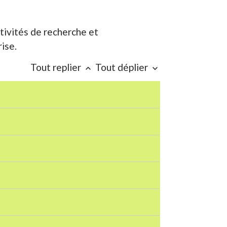
tivités de recherche et
ise.
Tout replier
Tout déplier
keyboard_arrow_up
keyboard_arrow_down