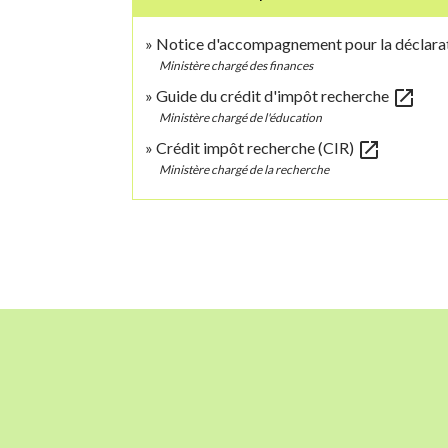
Notice d'accompagnement pour la déclarat
Ministère chargé des finances
open_in_new
Guide du crédit d'impôt recherche
Ministère chargé de l'éducation
open_in_new
Crédit impôt recherche (CIR)
Ministère chargé de la recherche