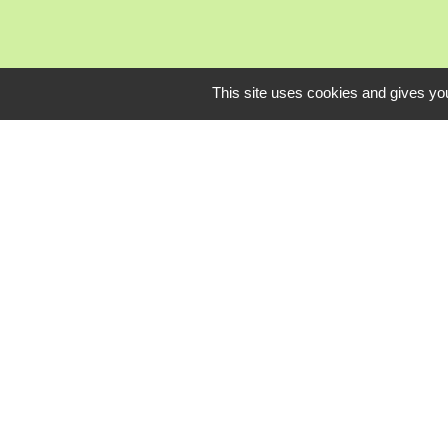
This site uses cookies and gives you
Mardi, je
L
Communauté Com
Pôle Déchets du 
Conseil départem
Service-public.fr
Conseil régional 