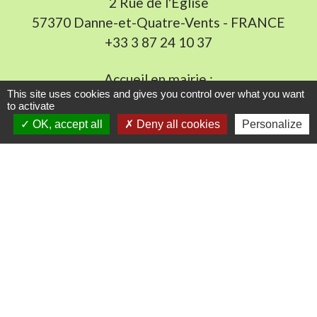
2 Rue de l'Église
57370 Danne-et-Quatre-Vents - FRANCE
+33 3 87 24 10 37
Accueil en mairie :
This site uses cookies and gives you control over what you want
Lundi de 10h à 12h et de 16h à 19h
to activate
Mardi, jeudi et vendredi de 8h à 11h et de 14h à
OK, accept all
Deny all cookies
Personalize
16h
(fermé le mercredi).
E-mail : mairie.danne-4-vents.57@orange.fr
Liens utiles
Communauté Communes du Pays Phalsbourg
Pôle Déchets du Pays de Sarrebourg
Conseil départemental de la Moselle (57)
Service-public.fr