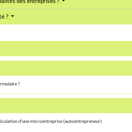
malités des entreprises ?
té ?
rmulaire ?
riculation d'une microentreprise (autoentrepreneur)