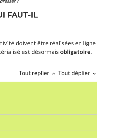
adresser ?
I FAUT-IL
tivité doivent être réalisées en ligne
érialisé est désormais
obligatoire
.
Tout replier
Tout déplier
keyboard_arrow_up
keyboard_arrow_down