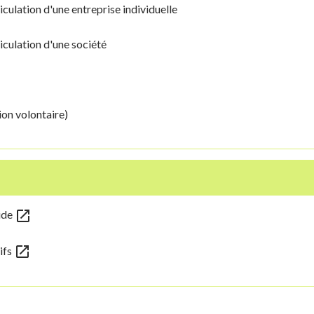
iculation d'une entreprise individuelle
iculation d'une société
ion volontaire)
open_in_new
uide
open_in_new
rifs