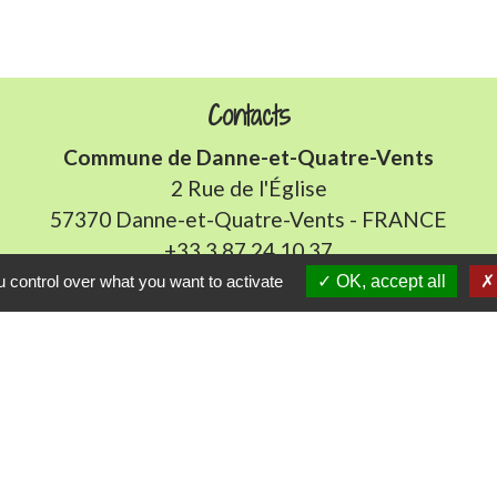
Contacts
Commune de Danne-et-Quatre-Vents
2 Rue de l'Église
57370 Danne-et-Quatre-Vents - FRANCE
+33 3 87 24 10 37
 control over what you want to activate
OK, accept all
Accueil en mairie :
Lundi de 10h à 12h et de 16h à 19h
udi et vendredi de 8h à 11h et de 14h à 16h
(fermé le 
E-mail : mairie.danne-4-vents.57@orange.fr
iens utiles