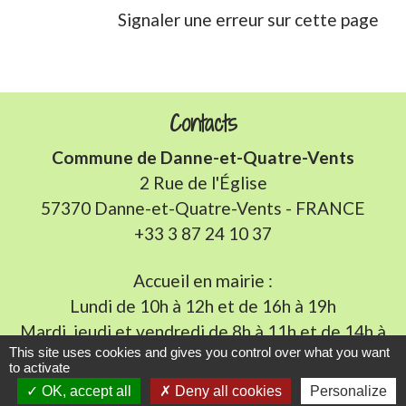
Signaler une erreur sur cette page
Contacts
Commune de Danne-et-Quatre-Vents
2 Rue de l'Église
57370 Danne-et-Quatre-Vents - FRANCE
+33 3 87 24 10 37
Accueil en mairie :
Lundi de 10h à 12h et de 16h à 19h
Mardi, jeudi et vendredi de 8h à 11h et de 14h à
This site uses cookies and gives you control over what you want
16h
(fermé le mercredi).
to activate
E-mail : mairie.danne-4-vents.57@orange.fr
OK, accept all
Deny all cookies
Personalize