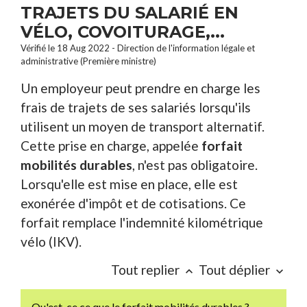
TRAJETS DU SALARIÉ EN
VÉLO, COVOITURAGE,...
Vérifié le 18 Aug 2022 - Direction de l'information légale et
administrative (Première ministre)
Un employeur peut prendre en charge les
frais de trajets de ses salariés lorsqu'ils
utilisent un moyen de transport alternatif.
Cette prise en charge, appelée
forfait
mobilités durables
, n'est pas obligatoire.
Lorsqu'elle est mise en place, elle est
exonérée d'impôt et de cotisations. Ce
forfait remplace l'indemnité kilométrique
vélo (IKV).
Tout replier
Tout déplier
keyboard_arrow_up
keyboard_arrow_down
Qu'est-ce ce que le forfait mobilités durables ?