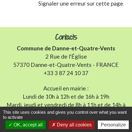
Signaler une erreur sur cette page
Contacts
Commune de Danne-et-Quatre-Vents
2 Rue de l'Église
57370 Danne-et-Quatre-Vents - FRANCE
+33 3 87 24 10 37
Accueil en mairie :
Lundi de 10h à 12h et de 16h à 19h
Mardi, jeudi et vendredi de 8h à 11h et de 14h à
16h
(fermé le mercredi).
This site uses cookies and gives you control over what you want
to activate
E-mail : mairie.danne-4-vents.57@orange.fr
OK, accept all
Deny all cookies
Personalize