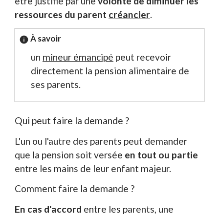
être justifié par une
volonté de diminuer les
ressources du parent
créancier
.
À savoir
info
un
mineur émancipé
peut recevoir
directement la pension alimentaire de
ses parents.
Qui peut faire la demande ?
L'un ou l'autre des parents peut demander
que la pension soit versée
en tout ou partie
entre les mains de leur enfant majeur.
Comment faire la demande ?
En cas d'accord
entre les parents, une