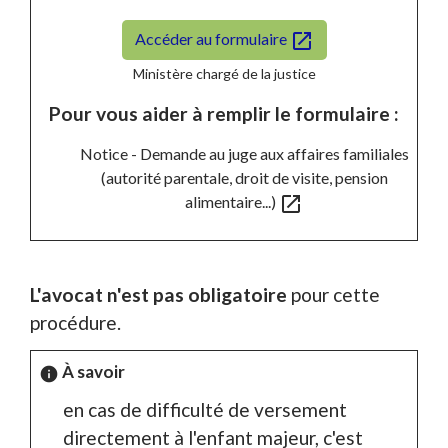
open_in_new
Accéder au formulaire
Ministère chargé de la justice
Pour vous aider à remplir le formulaire :
Notice - Demande au juge aux affaires familiales
(autorité parentale, droit de visite, pension
open_in_new
alimentaire...)
L'avocat n'est pas obligatoire
pour cette
procédure.
À savoir
info
en cas de difficulté de versement
directement à l'enfant majeur, c'est