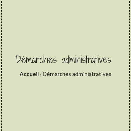
Démarches administratives
Accueil
Démarches administratives
/