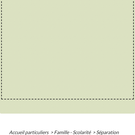
Accueil particuliers
>
Famille - Scolarité
>
Séparation