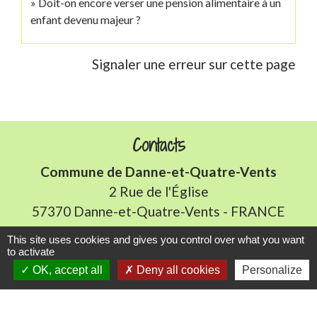
Doit-on encore verser une pension alimentaire à un
enfant devenu majeur ?
Signaler une erreur sur cette page
Contacts
Commune de Danne-et-Quatre-Vents
2 Rue de l'Église
57370 Danne-et-Quatre-Vents - FRANCE
+33 3 87 24 10 37
This site uses cookies and gives you control over what you want
to activate
Accueil en mairie :
OK, accept all
Deny all cookies
Personalize
Lundi de 10h à 12h et de 16h à 19h
Mardi, jeudi et vendredi de 8h à 11h et de 14h à