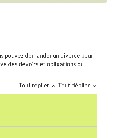
ous pouvez demander un divorce pour
ave des devoirs et obligations du
Tout replier
Tout déplier
keyboard_arrow_up
keyboard_arrow_down