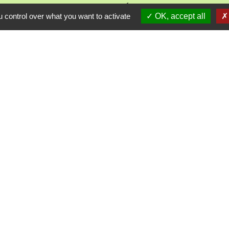
2 Rue de l'Église
 control over what you want to activate
OK, accept all
57370 Danne-et-Quatre-Vents - FRANCE
+33 3 87 24 10 37
Accueil en mairie :
Lundi de 10h à 12h et de 16h à 19h
udi et vendredi de 8h à 11h et de 14h à 16h
(fermé le 
E-mail : mairie.danne-4-vents.57@orange.fr
iens utiles
munes du Pays Phalsbourg
Pays de Sarrebourg
ental de la Moselle (57)