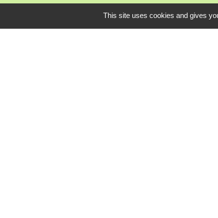
This site uses cookies and gives you
Mardi, je
L
Communauté Com
Pôle Déchets du 
Conseil départem
Service-public.fr