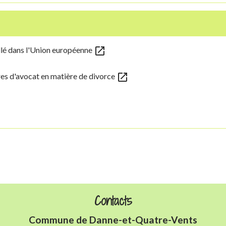
open_in_new
allé dans l'Union européenne
open_in_new
res d'avocat en matière de divorce
Contacts
Commune de Danne-et-Quatre-Vents