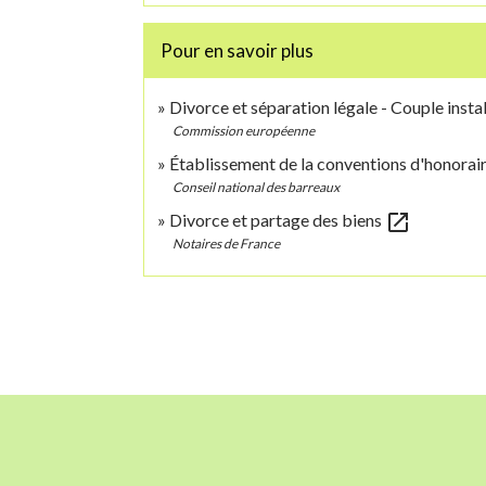
Pour en savoir plus
Divorce et séparation légale - Couple inst
Commission européenne
Établissement de la conventions d'honorai
Conseil national des barreaux
open_in_new
Divorce et partage des biens
Notaires de France