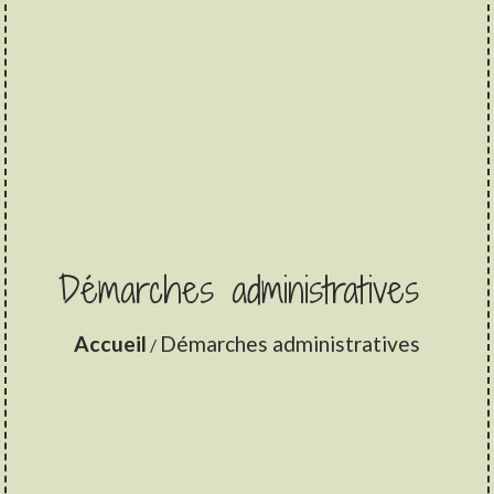
Démarches administratives
Accueil
Démarches administratives
/