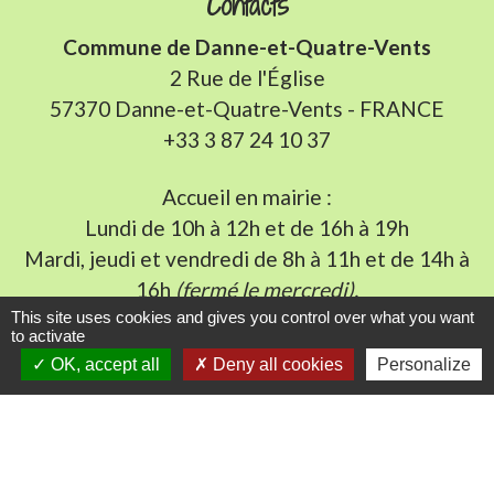
Contacts
Commune de Danne-et-Quatre-Vents
2 Rue de l'Église
57370 Danne-et-Quatre-Vents - FRANCE
+33 3 87 24 10 37
Accueil en mairie :
Lundi de 10h à 12h et de 16h à 19h
Mardi, jeudi et vendredi de 8h à 11h et de 14h à
16h
(fermé le mercredi).
E-mail : mairie.danne-4-vents.57@orange.fr
This site uses cookies and gives you control over what you want
to activate
OK, accept all
Deny all cookies
Personalize
Liens utiles
Communauté Communes du Pays Phalsbourg