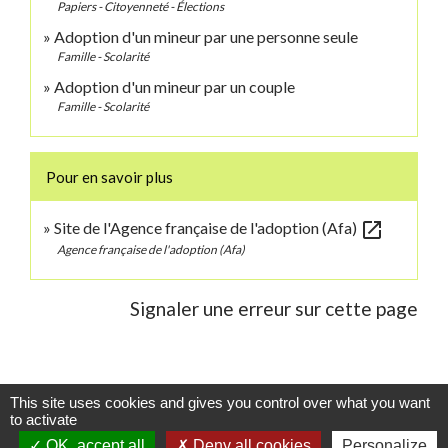
Papiers - Citoyenneté - Élections
Adoption d'un mineur par une personne seule
Famille - Scolarité
Adoption d'un mineur par un couple
Famille - Scolarité
Pour en savoir plus
open_in_new
Site de l'Agence française de l'adoption (Afa)
Agence française de l'adoption (Afa)
Signaler une erreur sur cette page
This site uses cookies and gives you control over what you want
Contacts
to activate
OK, accept all
Deny all cookies
Personalize