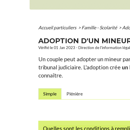
Accueil particuliers
>
Famille - Scolarité
>
Ado
ADOPTION D'UN MINEU
Vérifié le 01 Jan 2023 - Direction de l'information léga
Un couple peut adopter un mineur par
tribunal judiciaire. L'adoption crée
un 
connaître.
Simple
Plénière
Quelles sont les conditions à rempli