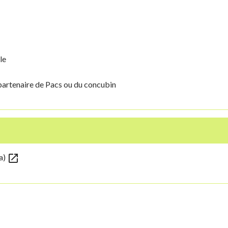
le
 partenaire de Pacs ou du concubin
open_in_new
fa)