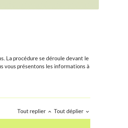
ns. La procédure se déroule devant le
us vous présentons les informations à
Tout replier
Tout déplier
keyboard_arrow_up
keyboard_arrow_down