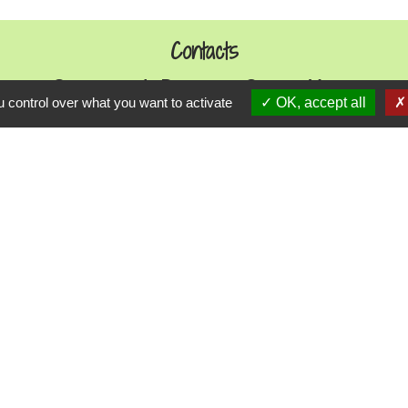
Contacts
Commune de Danne-et-Quatre-Vents
 control over what you want to activate
OK, accept all
2 Rue de l'Église
57370 Danne-et-Quatre-Vents - FRANCE
+33 3 87 24 10 37
Accueil en mairie :
Lundi de 10h à 12h et de 16h à 19h
udi et vendredi de 8h à 11h et de 14h à 16h
(fermé le 
E-mail : mairie.danne-4-vents.57@orange.fr
iens utiles
munes du Pays Phalsbourg