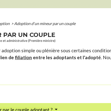
ption
>
Adoption d'un mineur par un couple
R PAR UN COUPLE
le et administrative (Première ministre)
 adoption simple ou plénière sous certaines conditio
lien de
filiation
entre les adoptants et l'adopté
. No
r par le couple adoptant ?