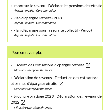
Impôt sur le revenu - Déclarer les pensions de retraite
Argent - Impôts - Consommation
Plan d'épargne retraite (PER)
Argent - Impôts - Consommation
Plan d'épargne pour la retraite collectif (Perco)
Argent - Impôts - Consommation
Pour en savoir plus
open_in_new
Fiscalité des cotisations d'épargne retraite
Ministère chargé des finances
Déclaration de revenus - Déduction des cotisations
open_in_new
et primes d'épargne retraite
Ministère chargé des finances
Brochure pratique 2023 - Déclaration des revenus de
open_in_new
2022
Ministère chargé des finances