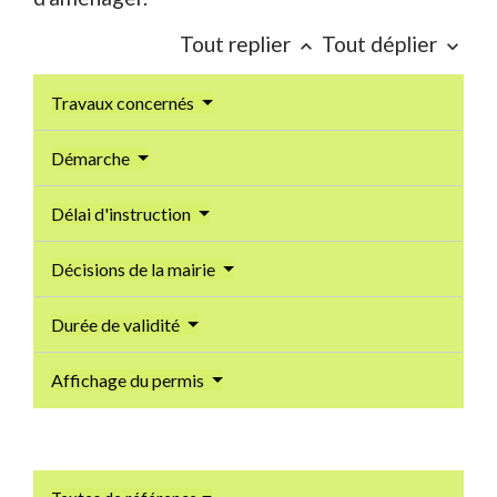
Tout replier
Tout déplier
keyboard_arrow_up
keyboard_arrow_down
Travaux concernés
Démarche
Délai d'instruction
Décisions de la mairie
Durée de validité
Affichage du permis