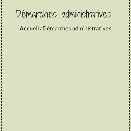
Démarches administratives
Accueil
Démarches administratives
/