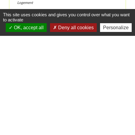
Logement
Installation d'une éolienne domestique ou agricole
This site uses cookies and gives you control over what you want
Secteurs d'activité
to activate
OK, accept all
Deny all cookies
Personalize
Signaler une erreur sur cette page
Contacts
Commune de Danne-et-Quatre-Vents
2 Rue de l'Église
57370 Danne-et-Quatre-Vents - FRANCE
+33 3 87 24 10 37
Accueil en mairie :
Lundi de 10h à 12h et de 16h à 19h