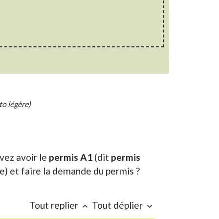
o légère)
ez avoir le
permis A1
(dit
permis
e) et faire la demande du permis ?
Tout replier
Tout déplier
keyboard_arrow_up
keyboard_arrow_down