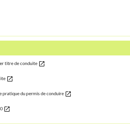
open_in_new
er titre de conduite
open_in_new
uite
open_in_new
ve pratique du permis de conduire
open_in_new
20