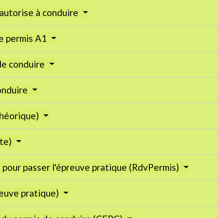
 autorise à conduire
le permis A1
 de conduire
conduire
théorique)
ite)
e pour passer l'épreuve pratique (RdvPermis)
reuve pratique)