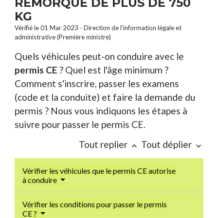
REMORQUE DE PLUS DE 750
KG
Vérifié le 01 Mar 2023 - Direction de l'information légale et
administrative (Première ministre)
Quels véhicules peut-on conduire avec le
permis CE
? Quel est l'âge minimum ?
Comment s'inscrire, passer les examens
(code et la conduite) et faire la demande du
permis ? Nous vous indiquons les étapes à
suivre pour passer le permis CE.
Tout replier
Tout déplier
keyboard_arrow_up
keyboard_arrow_down
Vérifier les véhicules que le permis CE autorise
à conduire
Vérifier les conditions pour passer le permis
CE ?