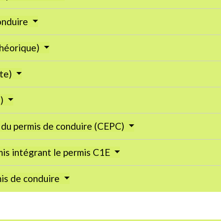
conduire
théorique)
ite)
e)
n du permis de conduire (CEPC)
is intégrant le permis C1E
mis de conduire