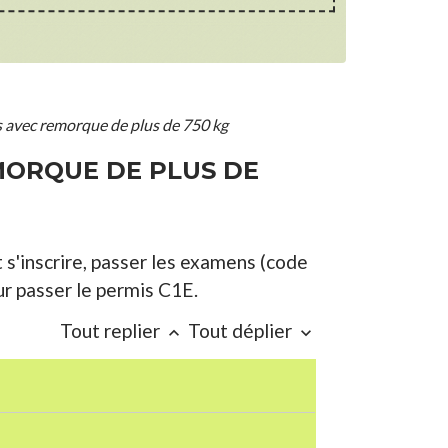
es avec remorque de plus de 750 kg
EMORQUE DE PLUS DE
s'inscrire, passer les examens (code
ur passer le permis C1E.
Tout replier
Tout déplier
keyboard_arrow_up
keyboard_arrow_down