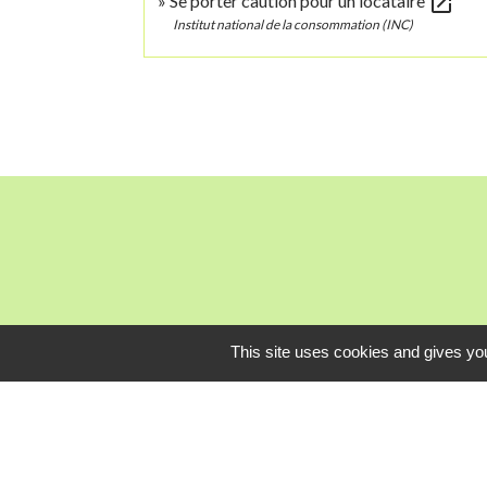
open_in_new
Se porter caution pour un locataire
Institut national de la consommation (INC)
This site uses cookies and gives you
Mardi, je