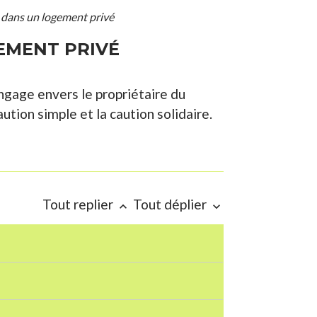
) dans un logement privé
EMENT PRIVÉ
engage envers le propriétaire du
ution simple et la caution solidaire.
Tout replier
Tout déplier
keyboard_arrow_up
keyboard_arrow_down