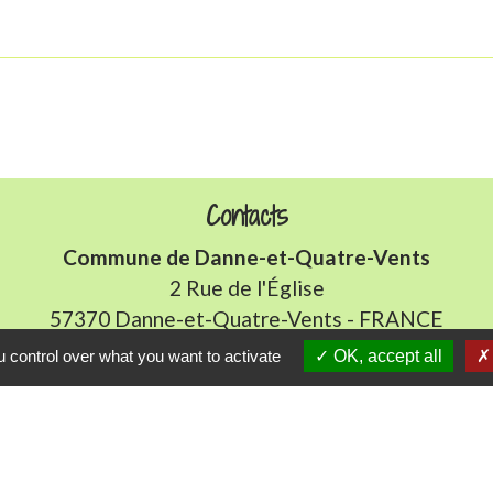
Contacts
Commune de Danne-et-Quatre-Vents
2 Rue de l'Église
57370 Danne-et-Quatre-Vents - FRANCE
+33 3 87 24 10 37
 control over what you want to activate
OK, accept all
Accueil en mairie :
Lundi de 10h à 12h et de 16h à 19h
udi et vendredi de 8h à 11h et de 14h à 16h
(fermé le 