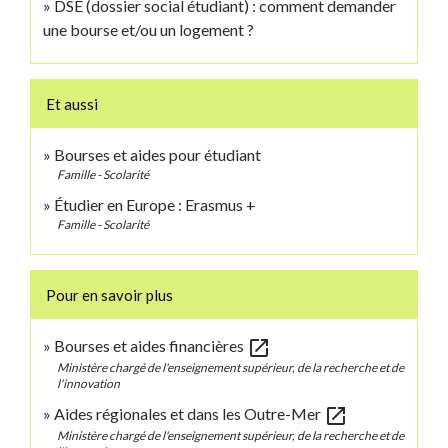
DSE (dossier social étudiant) : comment demander
une bourse et/ou un logement ?
Et aussi
Bourses et aides pour étudiant
Famille - Scolarité
Étudier en Europe : Erasmus +
Famille - Scolarité
Pour en savoir plus
open_in_new
Bourses et aides financières
Ministère chargé de l'enseignement supérieur, de la recherche et de
l'innovation
open_in_new
Aides régionales et dans les Outre-Mer
Ministère chargé de l'enseignement supérieur, de la recherche et de