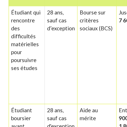
Étudiant qui
28 ans,
Bourse sur
Jus
rencontre
sauf cas
critères
7 6
des
d’exception
sociaux (BCS)
difficultés
matérielles
pour
poursuivre
ses études
Étudiant
28 ans,
Aide au
Ent
boursier
sauf cas
mérite
90
ayant
d'exception
1 8