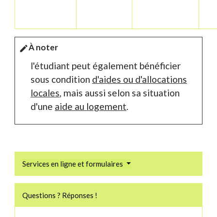
À noter
edit
l'étudiant peut également bénéficier
sous condition
d'aides ou d'allocations
locales
, mais aussi selon sa situation
d'une
aide au logement
.
Services en ligne et formulaires
Questions ? Réponses !