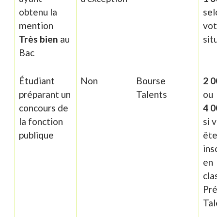
obtenu la
sel
mention
vot
Très bien
au
sit
Bac
Étudiant
Non
Bourse
2 0
préparant un
Talents
ou
concours de
4 0
la fonction
si 
publique
êt
ins
en
cla
Pr
Tal