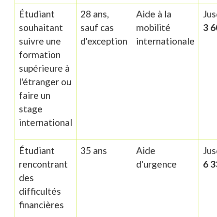
Étudiant
28 ans,
Aide à la
Jus
souhaitant
sauf cas
mobilité
3 6
suivre une
d'exception
internationale
formation
supérieure à
l'étranger ou
faire un
stage
international
Étudiant
35 ans
Aide
Jus
rencontrant
d'urgence
6 3
des
difficultés
financières