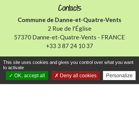
Contacts
Commune de Danne-et-Quatre-Vents
2 Rue de l'Église
57370 Danne-et-Quatre-Vents - FRANCE
+33 3 87 24 10 37
Accueil en mairie :
This site uses cookies and gives you control over what you want
to activate
Lundi de 10h à 12h et de 16h à 19h
OK, accept all
Deny all cookies
Personalize
Mardi, jeudi et vendredi de 8h à 11h et de 14h à
16h
(fermé le mercredi).
E-mail : mairie.danne-4-vents.57@orange.fr
Liens utiles
Communauté Communes du Pays Phalsbourg