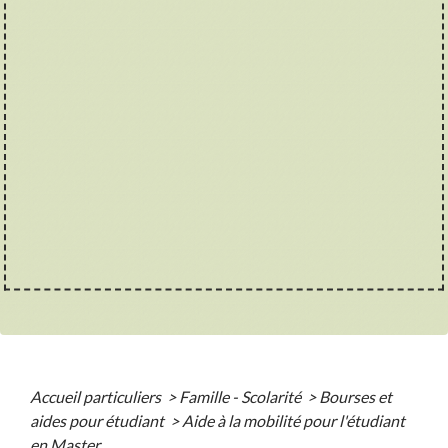
Accueil particuliers
>
Famille - Scolarité
>
Bourses et
aides pour étudiant
>
Aide à la mobilité pour l'étudiant
en Master