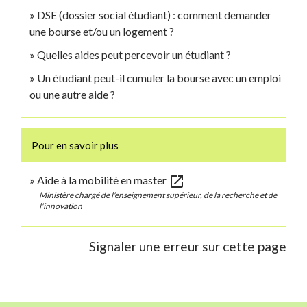
DSE (dossier social étudiant) : comment demander
une bourse et/ou un logement ?
Quelles aides peut percevoir un étudiant ?
Un étudiant peut-il cumuler la bourse avec un emploi
ou une autre aide ?
Pour en savoir plus
open_in_new
Aide à la mobilité en master
Ministère chargé de l'enseignement supérieur, de la recherche et de
l'innovation
Signaler une erreur sur cette page