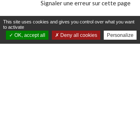
Signaler une erreur sur cette page
This site uses cookies and gives you control over what you want
to activate
OK, accept all
Deny all cookies
Personalize
Contacts
Commune de Danne-et-Quatre-Vents
2 Rue de l'Église
57370 Danne-et-Quatre-Vents - FRANCE
+33 3 87 24 10 37
Accueil en mairie :
Lundi de 10h à 12h et de 16h à 19h
Mardi, jeudi et vendredi de 8h à 11h et de 14h à
16h
(fermé le mercredi).
E-mail : mairie.danne-4-vents.57@orange.fr