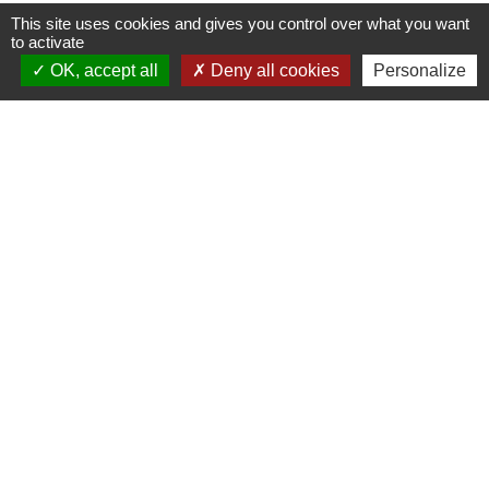
This site uses cookies and gives you control over what you want
to activate
Contacts
OK, accept all
Deny all cookies
Personalize
Commune de Danne-et-Quatre-Vents
2 Rue de l'Église
57370 Danne-et-Quatre-Vents - FRANCE
+33 3 87 24 10 37
Accueil en mairie :
Lundi de 10h à 12h et de 16h à 19h
Mardi, jeudi et vendredi de 8h à 11h et de 14h à
16h
(fermé le mercredi).
E-mail : mairie.danne-4-vents.57@orange.fr
Liens utiles