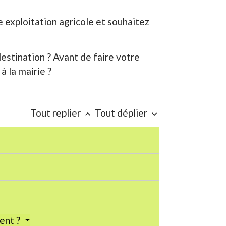
 exploitation agricole et souhaitez
estination ? Avant de faire votre
 la mairie ?
Tout replier
Tout déplier
keyboard_arrow_up
keyboard_arrow_down
ment ?