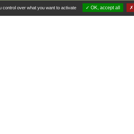
Lundi de 10h à 12h et de 16h à 19h
 control over what you want to activate
OK, accept all
udi et vendredi de 8h à 11h et de 14h à 16h
(fermé le 
E-mail : mairie.danne-4-vents.57@orange.fr
iens utiles
munes du Pays Phalsbourg
Pays de Sarrebourg
ental de la Moselle (57)
du Grand Est
tique de confidentialité
-
Accessibilité
-
Plan du sit