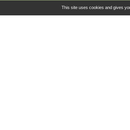
This site uses cookies and gives you
Mardi, je
L
Communauté Com
Pôle Déchets du 
Conseil départem
Service-public.fr
Conseil régional 
Mentions légales
-
Poli