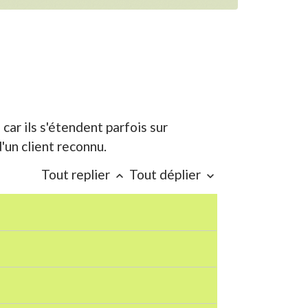
car ils s'étendent parfois sur
'un client reconnu.
Tout replier
Tout déplier
keyboard_arrow_up
keyboard_arrow_down