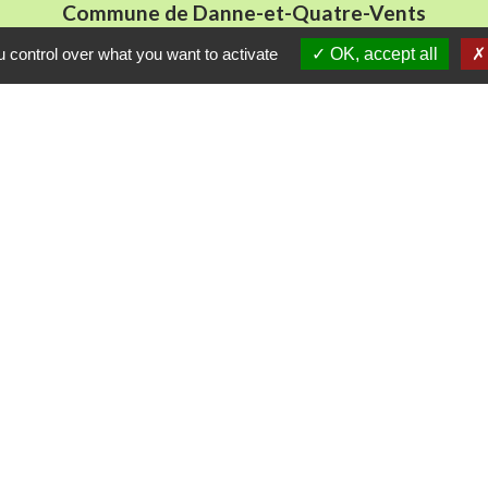
Commune de Danne-et-Quatre-Vents
2 Rue de l'Église
 control over what you want to activate
OK, accept all
57370 Danne-et-Quatre-Vents - FRANCE
+33 3 87 24 10 37
Accueil en mairie :
Lundi de 10h à 12h et de 16h à 19h
udi et vendredi de 8h à 11h et de 14h à 16h
(fermé le 
E-mail : mairie.danne-4-vents.57@orange.fr
iens utiles
munes du Pays Phalsbourg
Pays de Sarrebourg
ental de la Moselle (57)