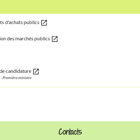
open_in_new
ts d'achats publics
open_in_new
ation des marchés publics
open_in_new
t de candidature
) - Première ministre
Contacts