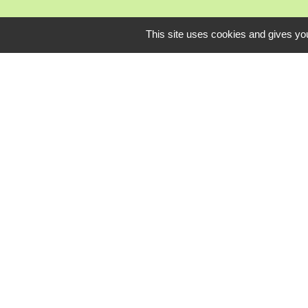
This site uses cookies and gives you
Mardi, je
L
Communauté Com
Pôle Déchets du 
Conseil départem