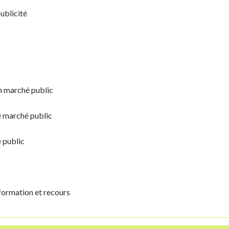
ublicité
n marché public
e marché public
 public
nformation et recours