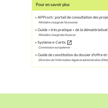
Pour en savoir plus
APProch : portail de consultation des proje
Ministère chargé de l'économie
Guide « très pratique » de la dématérialis
Ministère chargé des finances
open_in_new
Système e-Certis
Commission européenne
Guide de constitution du dossier d'offre e
Direction de l'information légale et administrative (Dila