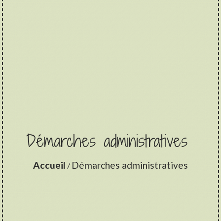
Démarches administratives
Accueil
Démarches administratives
/