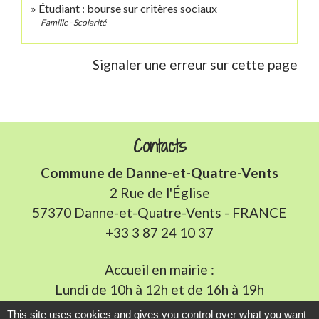
Étudiant : bourse sur critères sociaux
Famille - Scolarité
Signaler une erreur sur cette page
Contacts
Commune de Danne-et-Quatre-Vents
2 Rue de l'Église
57370 Danne-et-Quatre-Vents - FRANCE
+33 3 87 24 10 37
Accueil en mairie :
Lundi de 10h à 12h et de 16h à 19h
Mardi, jeudi et vendredi de 8h à 11h et de 14h à
This site uses cookies and gives you control over what you want