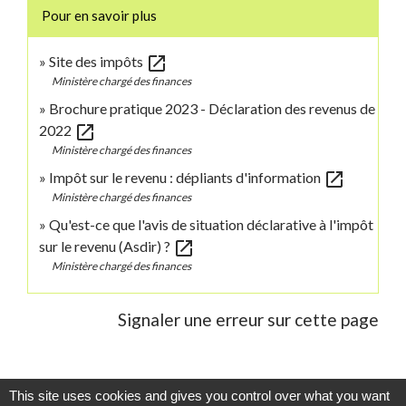
Pour en savoir plus
open_in_new
Site des impôts
Ministère chargé des finances
Brochure pratique 2023 - Déclaration des revenus de
open_in_new
2022
Ministère chargé des finances
open_in_new
Impôt sur le revenu : dépliants d'information
Ministère chargé des finances
Qu'est-ce que l'avis de situation déclarative à l'impôt
open_in_new
sur le revenu (Asdir) ?
Ministère chargé des finances
Signaler une erreur sur cette page
This site uses cookies and gives you control over what you want