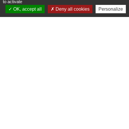
to activate
Contacts
OK, accept all
Deny all cookies
Personalize
Commune de Danne-et-Quatre-Vents
2 Rue de l'Église
57370 Danne-et-Quatre-Vents - FRANCE
+33 3 87 24 10 37
Accueil en mairie :
Lundi de 10h à 12h et de 16h à 19h
Mardi, jeudi et vendredi de 8h à 11h et de 14h à
16h
(fermé le mercredi).
E-mail : mairie.danne-4-vents.57@orange.fr
Liens utiles
Communauté Communes du Pays Phalsbourg