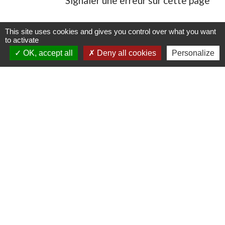
Signaler une erreur sur cette page
This site uses cookies and gives you control over what you want
to activate
OK, accept all
Deny all cookies
Personalize
Contacts
Commune de Danne-et-Quatre-Vents
2 Rue de l'Église
57370 Danne-et-Quatre-Vents - FRANCE
+33 3 87 24 10 37
Accueil en mairie :
Lundi de 10h à 12h et de 16h à 19h
Mardi, jeudi et vendredi de 8h à 11h et de 14h à
16h
(fermé le mercredi).
E-mail : mairie.danne-4-vents.57@orange.fr