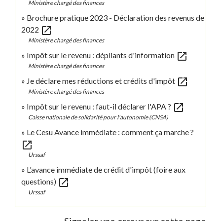
Ministère chargé des finances
Brochure pratique 2023 - Déclaration des revenus de
open_in_new
2022
Ministère chargé des finances
open_in_new
Impôt sur le revenu : dépliants d'information
Ministère chargé des finances
open_in_new
Je déclare mes réductions et crédits d'impôt
Ministère chargé des finances
open_in_new
Impôt sur le revenu : faut-il déclarer l'APA ?
Caisse nationale de solidarité pour l'autonomie (CNSA)
Le Cesu Avance immédiate : comment ça marche ?
open_in_new
Urssaf
L'avance immédiate de crédit d'impôt (foire aux
open_in_new
questions)
Urssaf