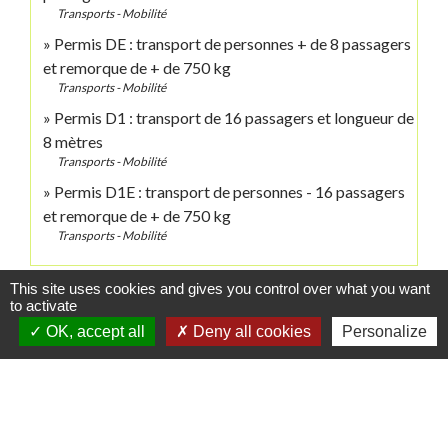
Transports - Mobilité
Permis DE : transport de personnes + de 8 passagers
et remorque de + de 750 kg
Transports - Mobilité
Permis D1 : transport de 16 passagers et longueur de
8 mètres
Transports - Mobilité
Permis D1E : transport de personnes - 16 passagers
et remorque de + de 750 kg
Transports - Mobilité
This site uses cookies and gives you control over what you want
Signaler une erreur sur cette page
to activate
OK, accept all
Deny all cookies
Personalize
Contacts
Commune de Danne-et-Quatre-Vents